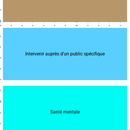
Intervenir auprès d'un public spécifique
Intervenir auprès d'un public spécifique
Santé mentale
Santé mentale