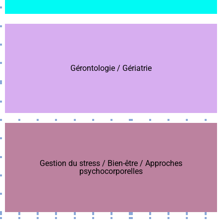
Gérontologie / Gériatrie
Gérontologie / Gériatrie
Gestion du stress / Bien-être / Approches
Gestion du stress / Bien-être / Approches
psychocorporelles
psychocorporelles