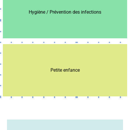
Hygiène / Prévention des infections
Hygiène / Prévention des infections
Petite enfance
Petite enfance