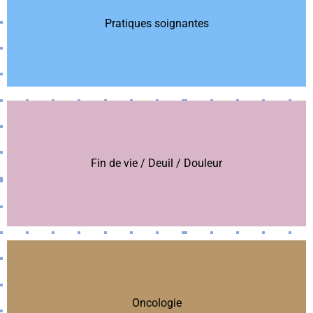
Pratiques soignantes
Pratiques soignantes
Fin de vie / Deuil / Douleur
Fin de vie / Deuil / Douleur
Oncologie
Oncologie