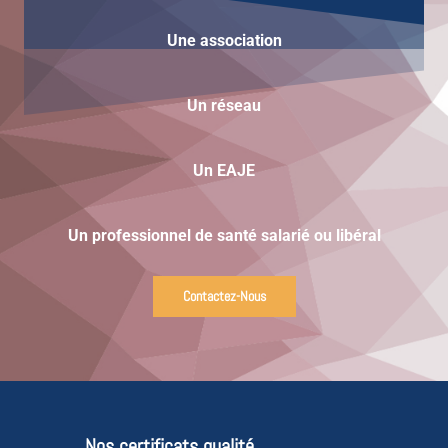
Une
association
Un réseau
Un EAJE
Un professionnel de santé salarié ou libéral
Contactez-Nous
Nos certificats qualité