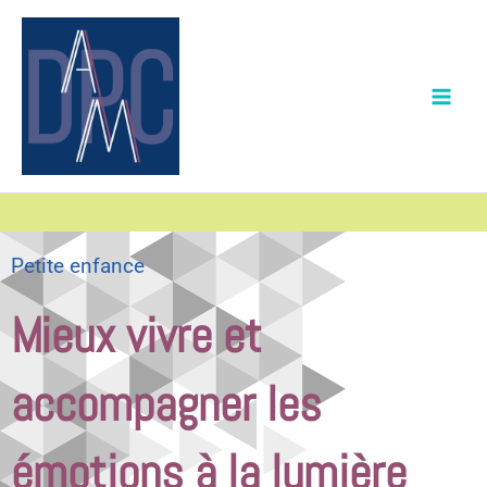
Aller
au
contenu
Petite enfance
Mieux vivre et
accompagner les
émotions à la lumière