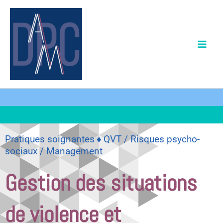
Aller
au
contenu
♦
Pratiques soignantes
QVT / Risques psycho-
sociaux / Management
Gestion des situations
de violence et