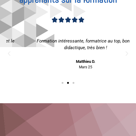
Noté





4.81
Formation intéressante, formatrice au top, bonne
sur
didactique, très bien !
5
Matthieu D.
Mars 25