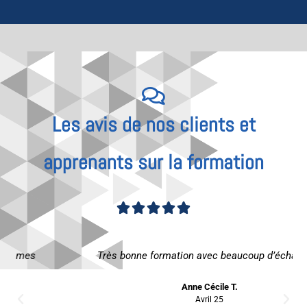
Les avis de nos clients et
apprenants sur la formation
Noté





4.83
Très bonne formation avec beaucoup d’échanges.
sur
5
Anne Cécile T.
Avril 25