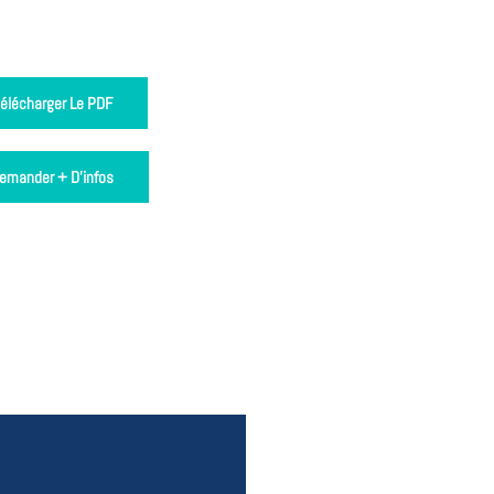
élécharger Le PDF
emander + D'infos