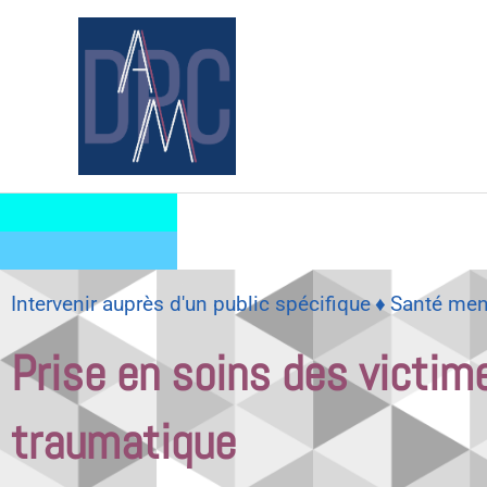
Aller
au
contenu
♦
Intervenir auprès d'un public spécifique
Santé men
Prise en soins des victim
traumatique