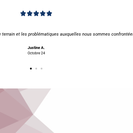
Noté





4.83
ès agréable : les échanges ont pu être faciles et de qualité.
sur
5
Annabelle M.
Octobre 24