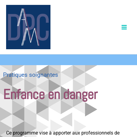
Aller
au
contenu
Pratiques soignantes
Enfance en danger
Ce programme vise à apporter aux professionnels de