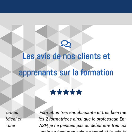
Les avis de nos clients et
apprenants sur la formation
Noté





4.93
Formation très enrichissante et très bien menée par
sur
les 2 formatrices ainsi que le professeur. En tant que
5
ASH, je ne pensais pas au début être très concernée
mais au final mon avis a changé et j'avais toute ma