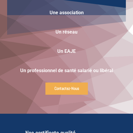
Une
association
Un réseau
Un EAJE
Un professionnel de santé salarié ou libéral
Contactez-Nous
Nos certificats qualité