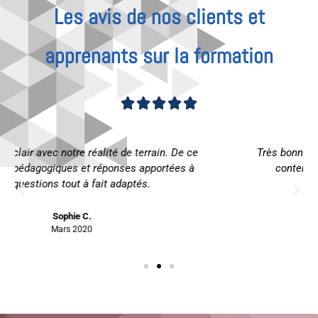
Les avis de nos clients et
apprenants sur la formation
Noté





4.83
Très bonne formation que ce soit en termes de
sur
contenu, d’échanges et de dynamisme.
5
Frédérique B.
Avril 2019