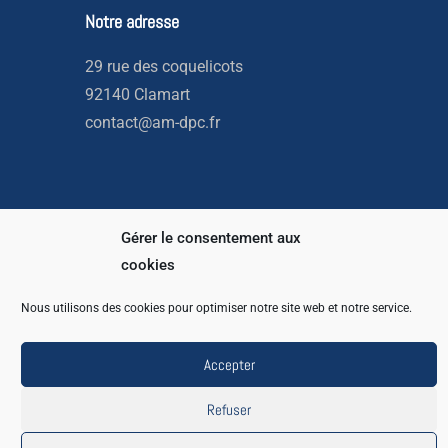
Notre adresse
29 rue des coquelicots
92140 Clamart
contact@am-dpc.fr
Gérer le consentement aux
cookies
Copyright © 2026 AM DPC
Com2mains
Nous utilisons des cookies pour optimiser notre site web et notre service.
Powered by
Accepter
Refuser