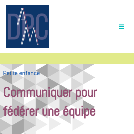
Aller
au
contenu
Petite enfance
Communiquer pour
fédérer une équipe